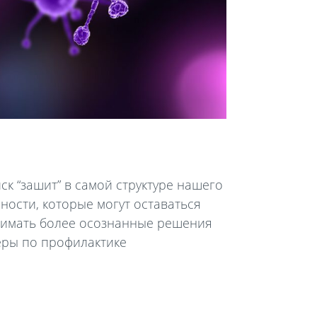
к “зашит” в самой структуре нашего
ности, которые могут оставаться
инимать более осознанные решения
еры по профилактике