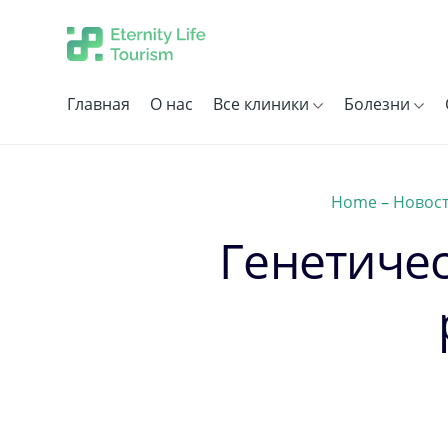
Главная
О нас
Все клиники
Болезни
Home
–
Новос
Генетичес