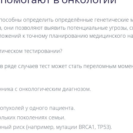
особны определить определённые генетические му
оз, они позволяют выявить потенциальные угрозы, 
ложений к точному планированию медицинского н
етическом тестировании?
 в ряде случаев тест может стать переломным моме
нника с онкологическим диагнозом.
опухолей у одного пациента.
ольких поколениях семьи.
ый риск (например, мутации BRCA1, TP53).