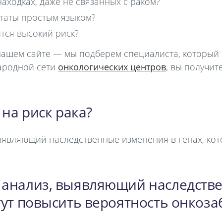
находках, даже не связанных с раком?
ьтаты простым языком?
ится высокий риск?
 нашем сайте — мы подберем специалиста, который
ародной сети
онкологических центров
, вы получит
 на риск рака?
ыявляющий наследственные изменения в генах, кот
 анализ, выявляющий наследств
гут повысить вероятность онкоз