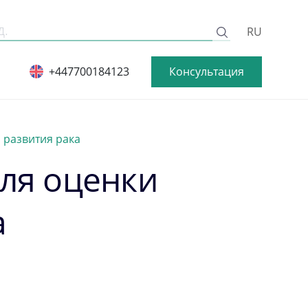
RU
Консультация
+447700184123
 развития рака
для оценки
а