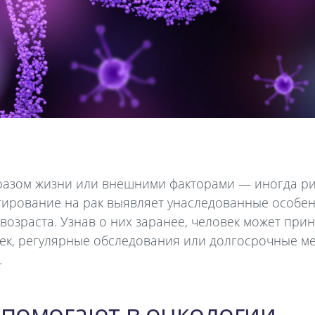
разом жизни или внешними факторами — иногда рис
тирование на рак выявляет унаследованные особен
возраста. Узнав о них заранее, человек может пр
ек, регулярные обследования или долгосрочные м
.
 помогают в онкологии