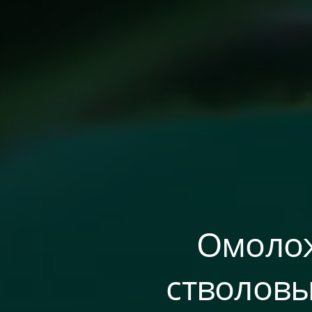
Омолож
стволовы