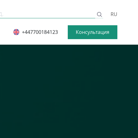
RU
Консультация
+447700184123