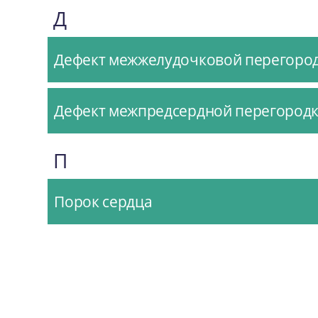
Д
Дефект межжелудочковой перегород
Дефект межпредсердной перегородк
П
Порок сердца