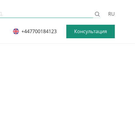
RU
Консультация
+447700184123