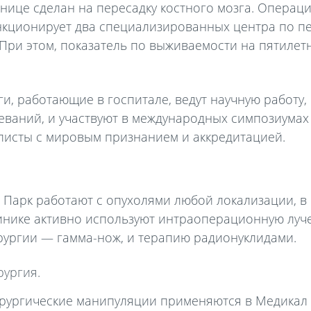
ице сделан на пересадку костного мозга. Операции
кционирует два специализированных центра по пе
 При этом, показатель по выживаемости на пятилет
и, работающие в госпитале, ведут научную работу,
еваний, и участвуют в международных симпозиума
листы с мировым признанием и аккредитацией.
Парк работают с опухолями любой локализации, в 
линике активно используют интраоперационную луч
рургии — гамма-нож, и терапию радионуклидами.
ургия.
ургические манипуляции применяются в Медикал П