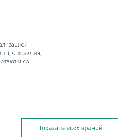
иализацией
зга, онкология,
ботают и со
Показать всех врачей