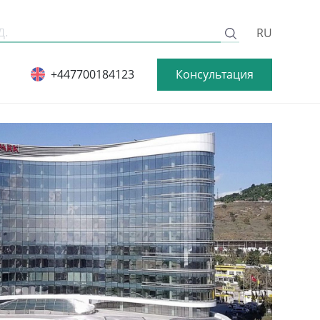
RU
Консультация
+447700184123