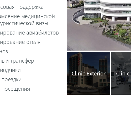
асовая поддержка
мление медицинской
туристической визы
ирование авиабилетов
ирование отеля
ноз
ный трансфер
водчики
Clinic Exterior
Clinic
 поездки
 посещения