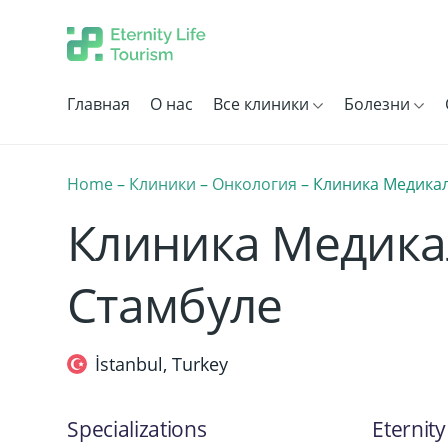
Главная
О нас
Все клиники
Болезни
Home
–
Клиники
–
Онкология
–
Клиника Медикал
Клиника Медика
Стамбуле
İstanbul, Turkey
Specializations
Eternity