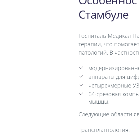
Особеннос
Стамбуле
Госпиталь Медикал П
терапии, что помогае
патологий. В частност
модернизированны
аппараты для циф
четырехмерные УЗ
64-срезовая комп
мышцы.
Следующие области яв
Трансплантология.