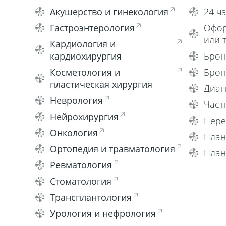
Акушерство и гинекология
24 ч
Гастроэнтерология
Офор
или 
Кардиология и
кардиохирургия
Брон
Косметология и
Брон
пластическая хирургия
Диаг
Неврология
Част
Нейрохирургия
Пере
Онкология
План
Ортопедия и травматология
План
Ревматология
Стоматология
Трансплантология
Урология и нефрология