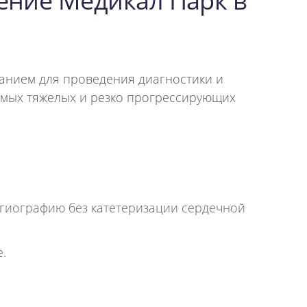
ение Медикал Парк в
анием для проведения диагностики и
амых тяжелых и резко прогрессирующих
гиографию без катетеризации сердечной
.