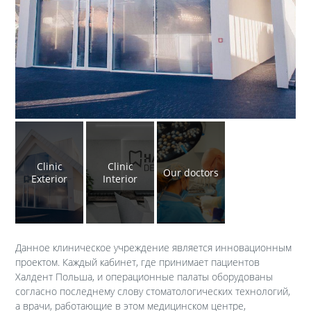
Clinic
Clinic
Our doctors
Exterior
Interior
Данное клиническое учреждение является инновационным
проектом. Каждый кабинет, где принимает пациентов
Халдент Польша, и операционные палаты оборудованы
согласно последнему слову стоматологических технологий,
а врачи, работающие в этом медицинском центре,