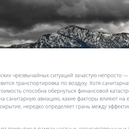
нских чрезвычайных ситуаций зачастую непросто 
овится транспортировка по воздуху. Хотя санитар
стоимость способна обернуться финансовой катаст
а на санитарную авиацию, какие факторы влияют на 
покрытие, нередко определяет грань между эффект
ует покрытие в рамках частных, государственных и 