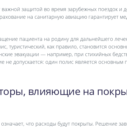
т важной защитой во время зарубежных поездок и 
трахование на санитарную авиацию гарантирует ме
ащение пациента на родину для дальнейшего лечени
лис, туристический, как правило, становится основ
нские эвакуации — например, при стихийных бедст
е не допускается: один полис является основным
торы, влияющие на покры
 означает, что расходы будут покрыты. Решение зав