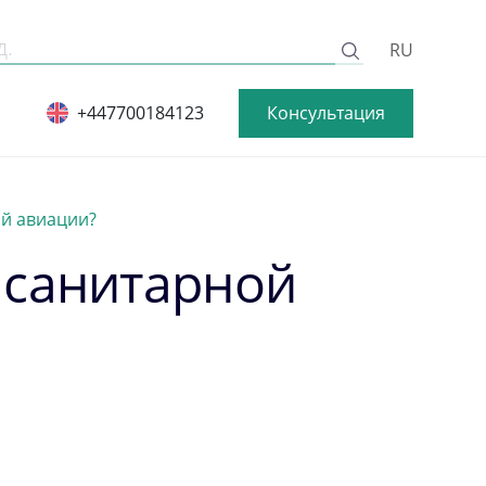
RU
Консультация
+447700184123
ой авиации?
 санитарной