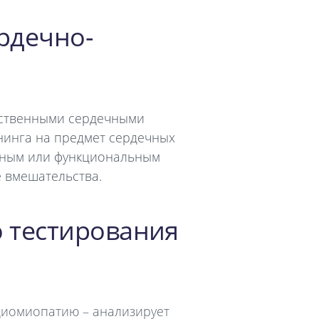
ердечно-
дственными сердечными
нинга на предмет сердечных
урным или функциональным
 вмешательства.
 тестирования
рдиомиопатию – анализирует