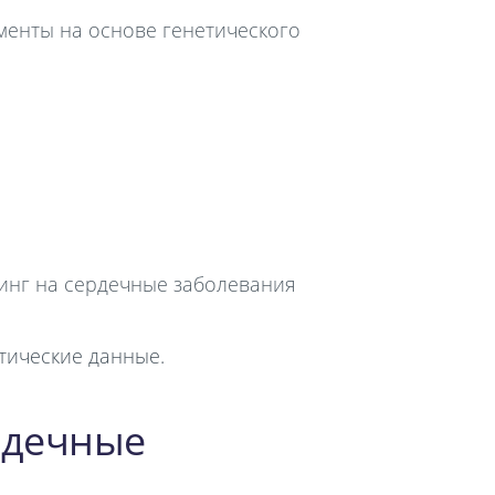
менты на основе генетического
нинг на сердечные заболевания
тические данные.
рдечные