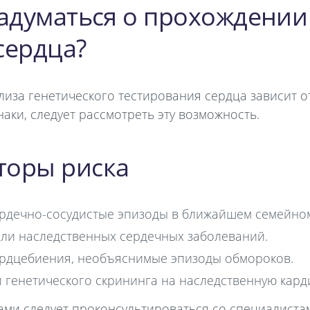
задуматься о прохождении
сердца?
за генетического тестирования сердца зависит от 
аки, следует рассмотреть эту возможность.
торы риска
дечно-сосудистые эпизоды в ближайшем семейном
ли наследственных сердечных заболеваний.
рдцебиения, необъяснимые эпизоды обмороков.
 генетического скрининга на наследственную кар
ми следует проконсультироваться со специалиста