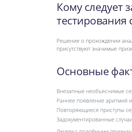
Кому следует 
тестирования 
Решение о прохождении анали
присутствуют значимые призн
Основные фак
Внезапные необъяснимые сер
Раннее появление аритмий и
Повторяющиеся приступы се
Задокументированные случаи
Людям с подобными признака