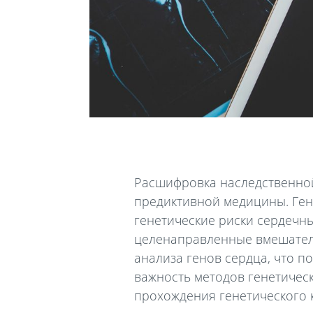
Расшифровка наследственно
предиктивной медицины. Ген
генетические риски сердечн
целенаправленные вмешатель
анализа генов сердца, что п
важность методов генетичес
прохождения генетического 