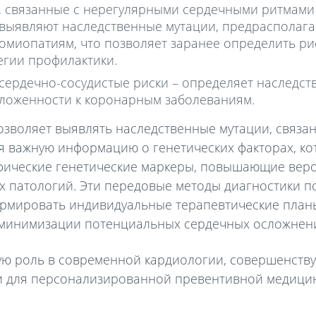
, связанные с нерегулярными сердечными ритмами
 выявляют наследственные мутации, предраспола
миопатиям, что позволяет заранее определить ри
гии профилактики.
сердечно-сосудистые риски – определяет наследст
ложенности к коронарным заболеваниям.
озволяет выявлять наследственные мутации, связа
я важную информацию о генетических факторах, ко
фические генетические маркеры, повышающие веро
х патологий. Эти передовые методы диагностики 
рмировать индивидуальные терапевтические план
 минимизации потенциальных сердечных осложнен
ую роль в современной кардиологии, совершенству
и для персонализированной превентивной медици