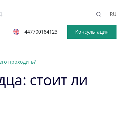
RU
Консультация
+447700184123
его проходить?
ца: стоит ли