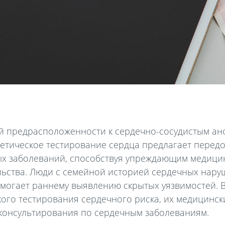
й предрасположенности к сердечно-сосудистым ан
етическое тестирование сердца предлагает передо
ых заболеваний, способствуя упреждающим медици
ства. Люди с семейной историей сердечных наруш
омогает раннему выявлению скрытых уязвимостей. 
кого тестирования сердечного риска, их медицинск
консультирования по сердечным заболеваниям.