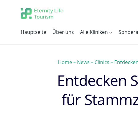
Hauptseite
Über uns
Alle Kliniken
Sonder
Home
–
News
–
Clinics
–
Entdecken 
Entdecken S
für Stammze