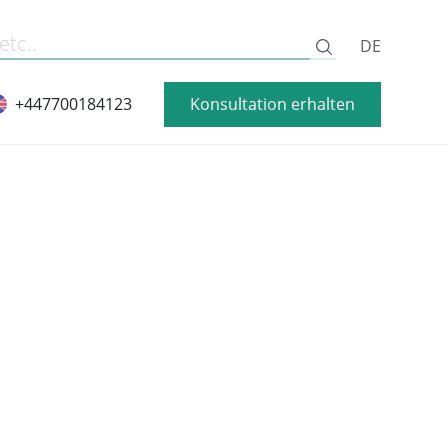
DE
Konsultation erhalten
+447700184123