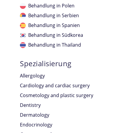
Behandlung in Polen
Behandlung in Serbien
Behandlung in Spanien
Behandlung in Südkorea
Behandlung in Thailand
Behandlung in Tschechischen Republik
Spezialisierung
Behandlung in Türkei
Behandlung in Ukraine
Allergology
Behandlung in VAE
Cardiology and cardiac surgery
Cosmetology and plastic surgery
Dentistry
Dermatology
Endocrinology