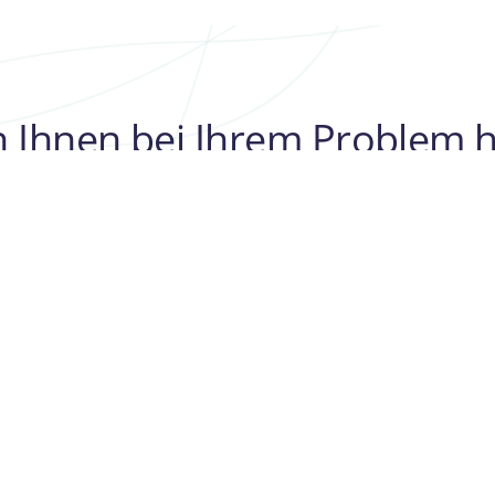
 Ihnen bei Ihrem Problem h
kostenlose Beratung
t, an dem ein Team von
professionelle medizinische
die sich in
24/7 mit Ihnen in Kontakt
Konsultation erhalten