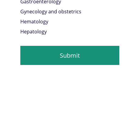
Gastroenterology
Gynecology and obstetrics
Hematology
Hepatology
Neurology
Neurosurgery
Submit
Oncology
Ophthalmology
Orthopedics and Traumatology
Otorhinolaryngology
Phlebology
Rehabilitation
Reproductology
Rheumatology