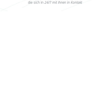
die sich in
24/7 mit Ihnen in Kontakt
Konsultation erhalten
Werden Sie Partner
Die Gemeinschaft der Partner von Eternity Life Tourism umfasst
mehr als 50 Kliniken auf der ganzen Welt. Eternity Life Tourism
ist ein Ort, an dem ein Team professioneller medizinischer
Koordinatoren versammelt ist, die rund um die Uhr mit Ihnen in
Kontakt sind.
Planen Sie ein Treffen