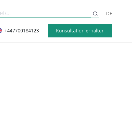
DE
Konsultation erhalten
+447700184123