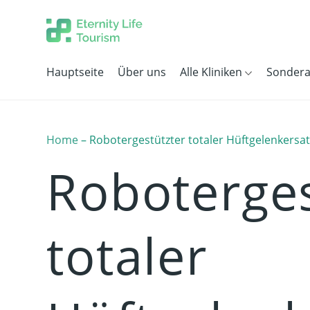
Hauptseite
Über uns
Alle Kliniken
Sonder
Home
–
Robotergestützter totaler Hüftgelenkersa
Roboterges
totaler