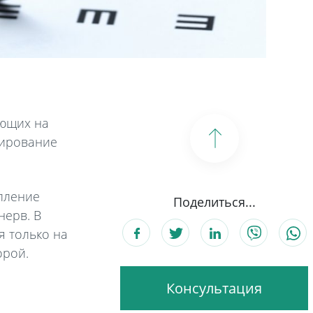
ующих на
сирование
опление
Поделиться...
нерв. В
я только на
орой.
Консультация