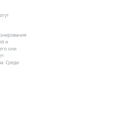
огут
ционирования
ей и
его они
ет
а. Среди