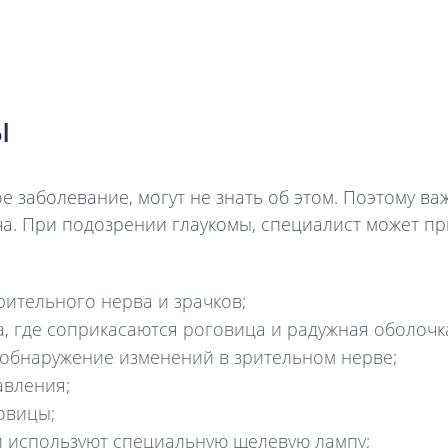
ы
е заболевание, могут не знать об этом. Поэтому ва
ча. При подозрении глаукомы, специалист может п
ительного нерва и зрачков;
, где соприкасаются роговица и радужная оболочк
обнаружение изменений в зрительном нерве;
авления;
овицы;
и используют специальную щелевую лампу;