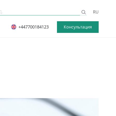
RU
Консультация
+447700184123