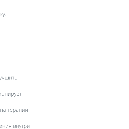
ку.
лучшить
ионирует
ипа терапии
ения внутри