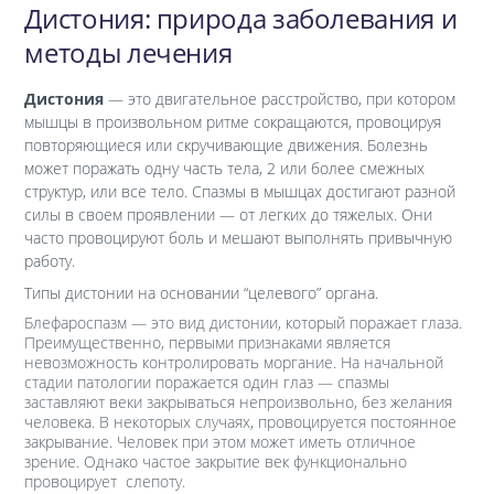
Дистония: природа заболевания и
методы лечения
Дистония
— это двигательное расстройство, при котором
мышцы в произвольном ритме сокращаются, провоцируя
повторяющиеся или скручивающие движения. Болезнь
может поражать одну часть тела, 2 или более смежных
структур, или все тело. Спазмы в мышцах достигают разной
силы в своем проявлении — от легких до тяжелых. Они
часто провоцируют боль и мешают выполнять привычную
работу.
Типы дистонии на основании “целевого” органа.
Блефароспазм — это вид дистонии, который поражает глаза.
Преимущественно, первыми признаками является
невозможность контролировать моргание. На начальной
стадии патологии поражается один глаз — спазмы
заставляют веки закрываться непроизвольно, без желания
человека. В некоторых случаях, провоцируется постоянное
закрывание. Человек при этом может иметь отличное
зрение. Однако частое закрытие век функционально
провоцирует слепоту.