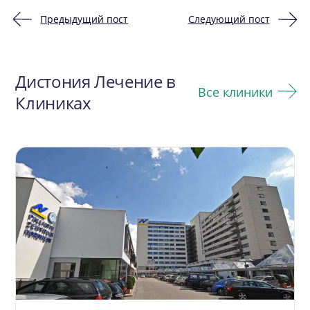
Предыдущий пост
Следующий пост
Навигация
по
Дистония Лечение в
записям
Все клиники
Клиниках